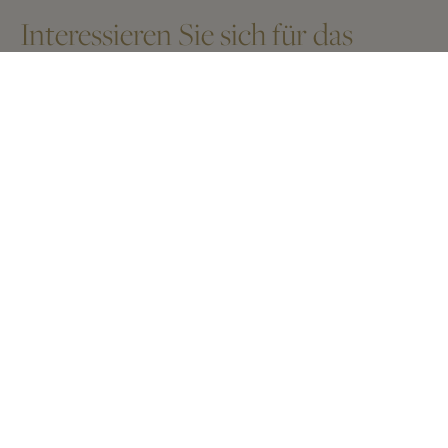
Interessieren Sie sich für das
Anwesen?
Interessieren Sie sich für das
Anwesen?
Geben Sie unten Ihre Daten ein, damit wir Ihnen
weitere Informationen zusenden können.
Name und Vorname
*
Email
*