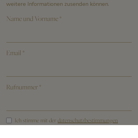
weitere Informationen zusenden können.
Name und Vorname
*
Email
*
Rufnummer
*
Ich stimme mit der
datenschutzbestimmungen
überein.
*