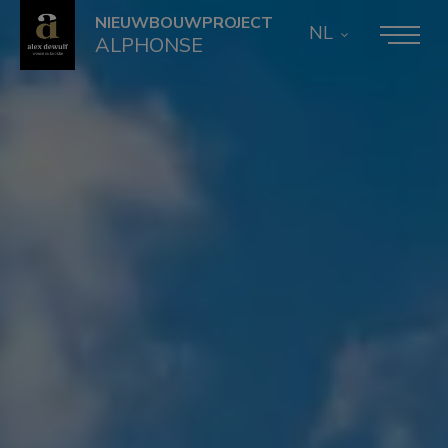
NIEUWBOUWPROJECT
NL
ALPHONSE