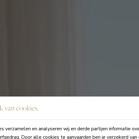
 van cookies.
s verzamelen en analyseren wij en derde partijen informatie ov
rfgedrag. Door alle cookies te aanvaarden ben je verzekerd van